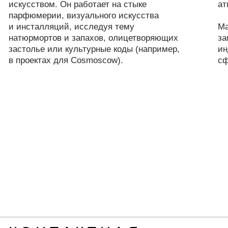
Любовь Николенко,
менеджер арт-резиденции
+7 903 204 34 20
hi@haloresidence.art
Алина Пчелинцева
пиар-менеджер
+7 911 294 15 37
Арт-резиденция в соцсетях:
VK
Telegram