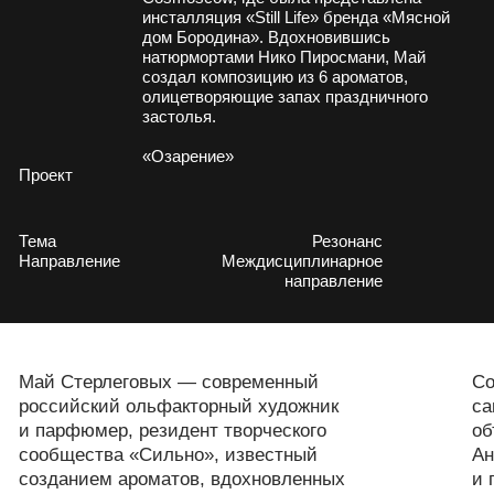
российский ольфакторный художник
самостоятельные арт-об
и парфюмер, резидент творческого
объединяя их с визуаль
сообщества «Сильно», известный
Анализирует связь челов
созданием ароматов, вдохновленных
и памяти через запахи, 
искусством. Он работает на стыке
атмосферные, концептуа
парфюмерии, визуального искусства
и инсталляций, исследуя тему
Май Стерлеговых активн
натюрмортов и запахов, олицетворяющих
замкнутость современн
застолье или культурные коды (например,
индустрии и важность об
в проектах для Cosmoscow).
сфере.
КОНТАКТНАЯ
ИНФОРМАЦИЯ