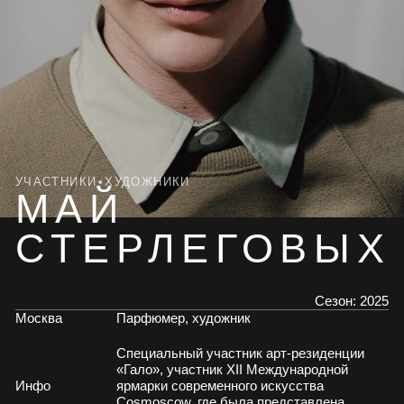
УЧАСТНИКИ
•
ХУДОЖНИКИ
МАЙ
СТЕРЛЕГОВЫХ
Сезон:
2025
Москва
Парфюмер, художник
Специальный участник арт-резиденции
«Гало», участник XII Международной
Инфо
ярмарки современного искусства
Cosmoscow, где была представлена
инсталляция «Still Life» бренда «Мясной
дом Бородина». Вдохновившись
натюрмортами Нико Пиросмани, Май
создал композицию из 6 ароматов,
олицетворяющие запах праздничного
застолья.
«Озарение»
Проект
Тема
Резонанс
Направление
Междисциплинарное
направление
Май Стерлеговых — современный
Создает парфюмерные к