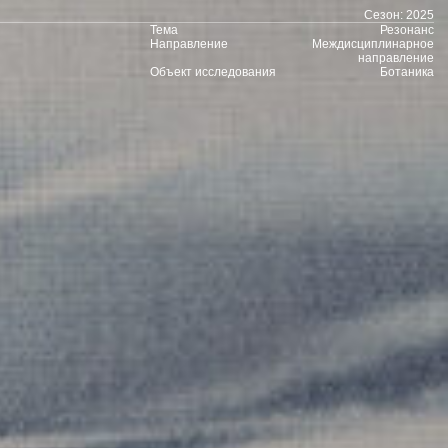
направление
Объект исследования
Ботаника