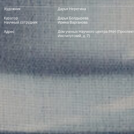
Куратор
Дарья Болдырева
Научный сотрудник
Ирина Варганова
Адрес
Дом ученых Научного центра РАН (Проспект
Институтский, д. 7)