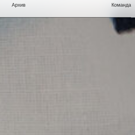
Архив
Команда
Сезон:
2025
Тема
Резонанс
Направление
Междисциплинарное